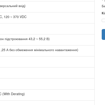
іверсальний вхід)
Бе
К
C, 120 ~ 370 VDC
зон підстроювання 43,2 ~ 55,2 В)
 1,25 А без обмеження мінімального навантаження)
C (With Derating)