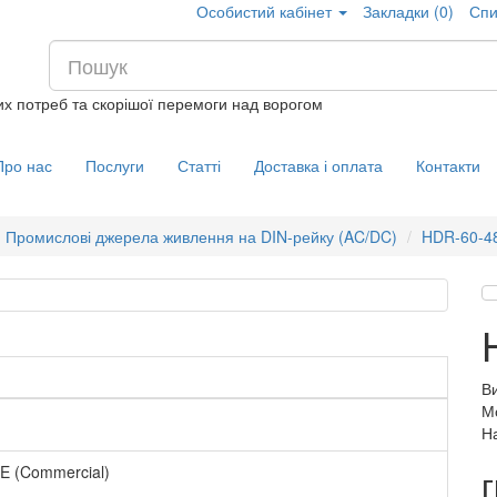
Особистий кабінет
Закладки (0)
Спи
их потреб та скорішої перемоги над ворогом
Про нас
Послуги
Статті
Доставка і оплата
Контакти
Промислові джерела живлення на DIN-рейку (AC/DC)
HDR-60-4
В
М
На
ITE (Commercial)
г