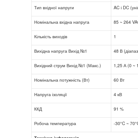
Тип вхідної напруги
AC і DC (ун
Номінальна вхідна напруга
85 ~ 264 VA
Кількість виходів
1
Вихідна напруга Вихід №1
48 В (діапа
Вихідний струм Вихід №1 (Макс.)
1,25 А (0 ~
Номінальна потужність (Вт)
60 Вт
Напруга ізоляції
4 кВ
ККД
91 %
Робоча температура
-30°C ~ 70°
Технічна інформація