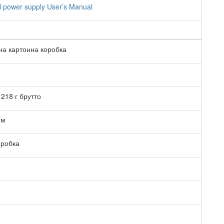
l power supply User’s Manual
на картонна коробка
 218 г брутто
мм
оробка