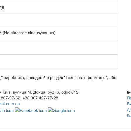
ЗЕД
 (Не підлягає ліцензуванню)
0
ї виробника, наведеній в розділі "Технічна інформація", або
.Київ, вулиця М. Донця, буд. 6, офіс 612
І
 807-97-62, +38 067 427-77-28
П
ot.com.ua
В
До
К