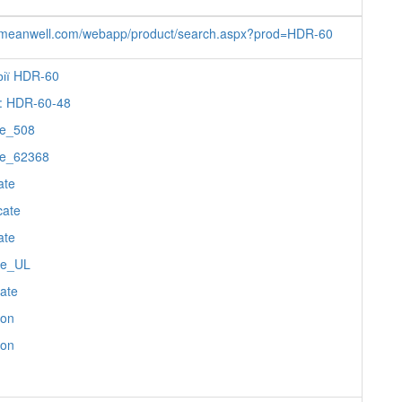
.meanwell.com/webapp/product/search.aspx?prod=HDR-60
рії HDR-60
 : HDR-60-48
te_508
ate_62368
ate
cate
ate
ate_UL
cate
ion
ion