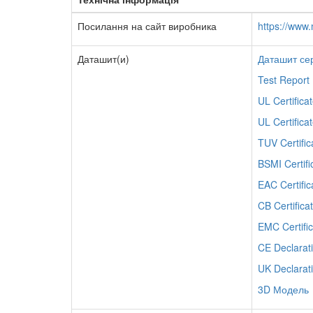
Посилання на сайт виробника
https://www
Даташит(и)
Даташит се
Test Report
UL Certifica
UL Certific
TUV Certific
BSMI Certifi
EAC Certific
CB Certific
EMC Certifi
CE Declarat
UK Declarat
3D Модель