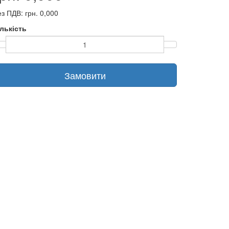
з ПДВ: грн. 0,000
ількість
Замовити