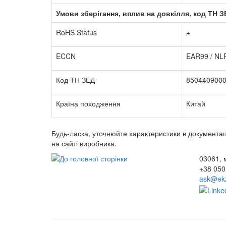
Умови зберігання, вплив на довкілля, код ТН 
RoHS Status
+
ECCN
EAR99 / NLR
Код ТН ЗЕД
850440900
Країна походження
Китай
Будь-ласка, уточнюйте характеристики в документаці
на сайті виробника.
03061, м
+38 050
ask@ekz