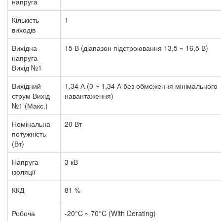
напруга
Кількість
1
виходів
Вихідна
15 В (діапазон підстроювання 13,5 ~ 16,5 В)
напруга
Вихід №1
Вихідний
1,34 А (0 ~ 1,34 А без обмеження мінімального
струм Вихід
навантаження)
№1 (Макс.)
Номінальна
20 Вт
потужність
(Вт)
Напруга
3 кВ
ізоляції
ККД
81 %
Робоча
-20°C ~ 70°C (With Derating)