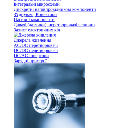
Інтегральні мікросхеми
Дискретні напівпровідникові компоненти
З'єднувачі, Конектори
Пасивні компоненти
Давачі (датчики), перетворювачі величин
Захист електричних кіл
Джерела живлення
AC/DC перетворювачі
DC/DC перетворювачі
DC/AC Інвертори
Зарядні пристрої