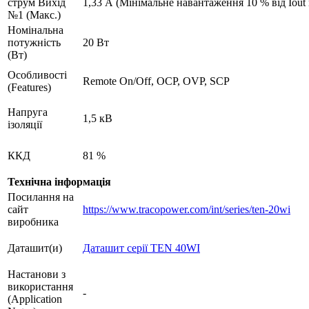
струм Вихід
1,33 А (Мінімальне навантаження 10 % від Iout 
№1 (Макс.)
Номінальна
потужність
20 Вт
(Вт)
Особливості
Remote On/Off, OCP, OVP, SCP
(Features)
Напруга
1,5 кВ
ізоляції
ККД
81 %
Технічна інформація
Посилання на
сайт
https://www.tracopower.com/int/series/ten-20wi
виробника
Даташит(и)
Даташит серії TEN 40WI
Настанови з
використання
-
(Application