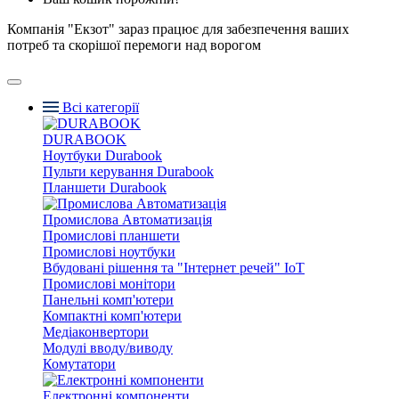
Компанія "Екзот" зараз працює для забезпечення ваших
потреб та скорішої перемоги над ворогом
Всі категорії
DURABOOK
Ноутбуки Durabook
Пульти керування Durabook
Планшети Durabook
Промислова Автоматизація
Промислові планшети
Промислові ноутбуки
Вбудовані рішення та "Інтернет речей" IoT
Промислові монітори
Панельні комп'ютери
Компактні комп'ютери
Медіаконвертори
Модулі вводу/виводу
Комутатори
Електронні компоненти