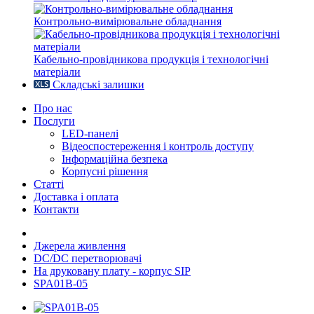
Контрольно-вимірювальне обладнання
Кабельно-провідникова продукція і технологічні
матеріали
Складські залишки
Про нас
Послуги
LED-панелі
Відеоспостереження і контроль доступу
Інформаційна безпека
Корпусні рішення
Статті
Доставка і оплата
Контакти
Джерела живлення
DC/DC перетворювачі
На друковану плату - корпус SIP
SPA01B-05