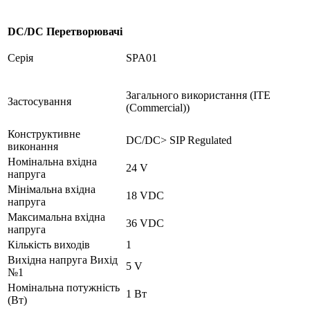
DC/DC Перетворювачі
Серія
SPA01
Загального використання (ITE
Застосування
(Commercial))
Конструктивне
DC/DC> SIP Regulated
виконання
Номінальна вхідна
24 V
напруга
Мінімальна вхідна
18 VDC
напруга
Максимальна вхідна
36 VDC
напруга
Кількість виходів
1
Вихідна напруга Вихід
5 V
№1
Номінальна потужність
1 Вт
(Вт)