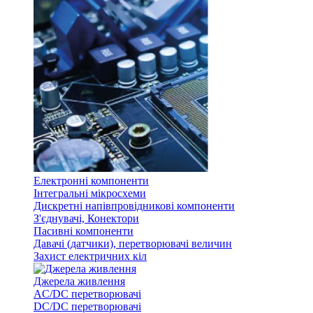
Електронні компоненти
Інтегральні мікросхеми
Дискретні напівпровідникові компоненти
З'єднувачі, Конектори
Пасивні компоненти
Давачі (датчики), перетворювачі величин
Захист електричних кіл
Джерела живлення
AC/DC перетворювачі
DC/DC перетворювачі