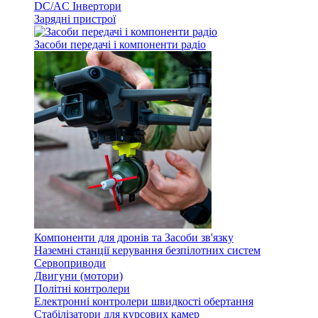
DC/AC Інвертори
Зарядні пристрої
Засоби передачі і компоненти радіо
Компоненти для дронів та Засоби зв'язку
Наземні станції керування безпілотних систем
Сервоприводи
Двигуни (мотори)
Політні контролери
Електронні контролери швидкості обертання
Стабілізатори для курсових камер