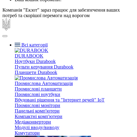
Компанія "Екзот" зараз працює для забезпечення ваших
потреб та скорішої перемоги над ворогом
Всі категорії
DURABOOK
Ноутбуки Durabook
Пульти керування Durabook
Планшети Durabook
Промислова Автоматизація
Промислові планшети
Промислові ноутбуки
Вбудовані рішення та "Інтернет речей" IoT
Промислові монітори
Панельні комп'ютери
Компактні комп'ютери
Медіаконвертори
Модулі вводу/виводу
Комутатори