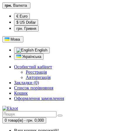
грн.
Валюта
€ Euro
$ US Dollar
грн. Гривня
Мова
English
Українська
Особистий кабінет
Реєстрація
Авторизація
Закладки (0)
Список порівняння
Кошик
Оформлення замовлення
0 товар(ів) - грн. 0,000
Ваш кошик порожній!