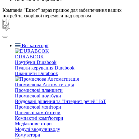
Компанія "Екзот" зараз працює для забезпечення ваших
потреб та скорішої перемоги над ворогом
Всі категорії
DURABOOK
Ноутбуки Durabook
Пульти керування Durabook
Планшети Durabook
Промислова Автоматизація
Промислові планшети
Промислові ноутбуки
Вбудовані рішення та "Інтернет речей" IoT
Промислові монітори
Панельні комп'ютери
Компактні комп'ютери
Медіаконвертори
Модулі вводу/виводу
Комутатори