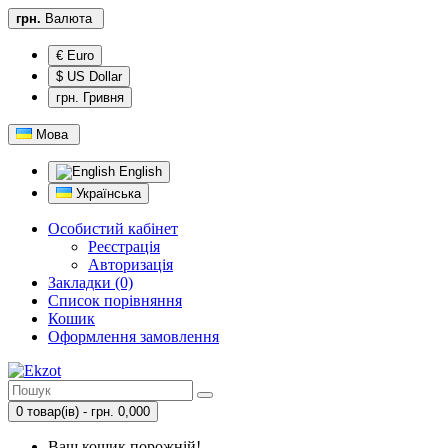
грн.
Валюта
€ Euro
$ US Dollar
грн. Гривня
Мова
English
Українська
Особистий кабінет
Реєстрація
Авторизація
Закладки (0)
Список порівняння
Кошик
Оформлення замовлення
0 товар(ів) - грн. 0,000
Ваш кошик порожній!