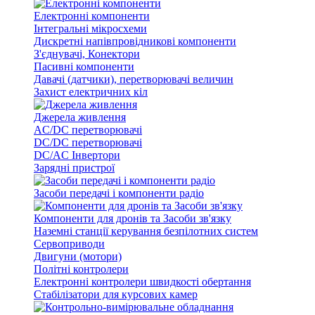
Електронні компоненти
Інтегральні мікросхеми
Дискретні напівпровідникові компоненти
З'єднувачі, Конектори
Пасивні компоненти
Давачі (датчики), перетворювачі величин
Захист електричних кіл
Джерела живлення
AC/DC перетворювачі
DC/DC перетворювачі
DC/AC Інвертори
Зарядні пристрої
Засоби передачі і компоненти радіо
Компоненти для дронів та Засоби зв'язку
Наземні станції керування безпілотних систем
Сервоприводи
Двигуни (мотори)
Політні контролери
Електронні контролери швидкості обертання
Стабілізатори для курсових камер