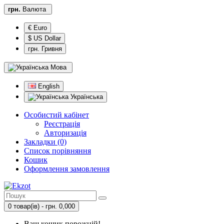
грн.
Валюта
€ Euro
$ US Dollar
грн. Гривня
Мова
English
Українська
Особистий кабінет
Реєстрація
Авторизація
Закладки (0)
Список порівняння
Кошик
Оформлення замовлення
0 товар(ів) - грн. 0,000
Ваш кошик порожній!