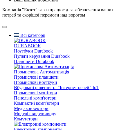
Компанія "Екзот" зараз працює для забезпечення ваших
потреб та скорішої перемоги над ворогом
Всі категорії
DURABOOK
Ноутбуки Durabook
Пульти керування Durabook
Планшети Durabook
Промислова Автоматизація
Промислові планшети
Промислові ноутбуки
Вбудовані рішення та "Інтернет речей" IoT
Промислові монітори
Панельні комп'ютери
Компактні комп'ютери
Медіаконвертори
Модулі вводу/виводу
Комутатори
Електронні компоненти